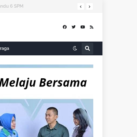
ndu 6 SPM
raga