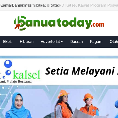
nurunan Stunting, Komisi I DPRD Kalsel Kawal Program Posya
Ekbis
Hiburan
Advertorial
Daerah
Ragam
Olah