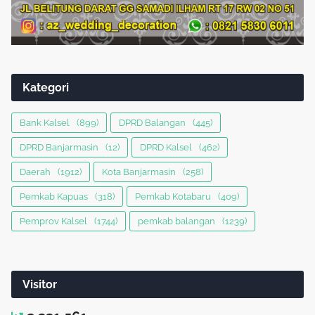
Kategori
Bank Kalsel
(899)
DPRD Balangan
(445)
DPRD Banjarmasin
(12)
DPRD Kalsel
(462)
Daerah
(1912)
Kota Banjarmasin
(258)
Pemkab Kapuas
(318)
Pemkab Kotabaru
(409)
Pemprov Kalsel
(1744)
pemkab balangan
(1239)
Visitor