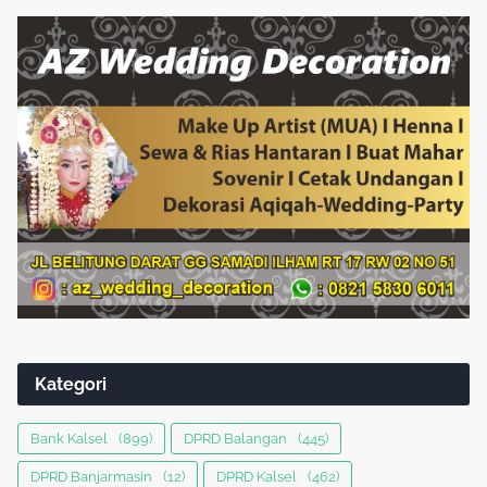
Kategori
Bank Kalsel
(899)
DPRD Balangan
(445)
DPRD Banjarmasin
(12)
DPRD Kalsel
(462)