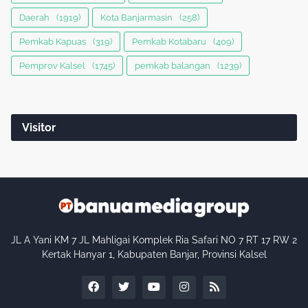
Daerah
(1919)
Kota Banjarmasin
(258)
Pemkab Kapuas
(319)
Pemkab Kotabaru
(409)
Pemprov Kalsel
(1745)
pemkab balangan
(1239)
Visitor
JL A Yani KM 7 JL Mahligai Komplek Ria Safari NO 7 RT 17 RW 2
Kertak Hanyar 1, Kabupaten Banjar, Provinsi Kalsel