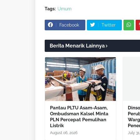
Tags:
Umum
Facebook
Twitter
Berita Menarik Lainnya
Pantau PLTU Asam-Asam,
Dins
Ombudsman Kalsel Minta
Peru
PLN Percepat Pemulihan
Warg
Listrik
Pene
August 06, 2026
July 31