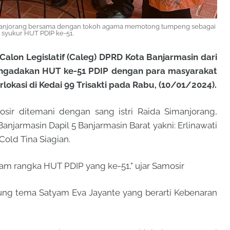
imanjorang bersama dengan tokoh agama memotong tumpeng sebagai
 syukur HUT PDIP ke-51.
on Legislatif (Caleg) DPRD Kota Banjarmasin dari
mengadakan HUT ke-51 PDIP dengan para masyarakat
lokasi di Kedai 99 Trisakti pada Rabu, (10/01/2024).
osir ditemani dengan sang istri Raida Simanjorang,
njarmasin Dapil 5 Banjarmasin Barat yakni: Erlinawati
 Cold Tina Siagian.
lam rangka HUT PDIP yang ke-51," ujar Samosir
ung tema Satyam Eva Jayante yang berarti Kebenaran