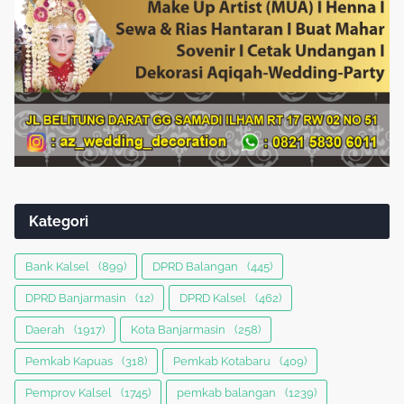
Kategori
Bank Kalsel
(899)
DPRD Balangan
(445)
DPRD Banjarmasin
(12)
DPRD Kalsel
(462)
Daerah
(1917)
Kota Banjarmasin
(258)
Pemkab Kapuas
(318)
Pemkab Kotabaru
(409)
Pemprov Kalsel
(1745)
pemkab balangan
(1239)