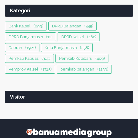
Kategori
Bank Kalsel
(899)
DPRD Balangan
(445)
DPRD Banjarmasin
(12)
DPRD Kalsel
(462)
Daerah
(1921)
Kota Banjarmasin
(258)
Pemkab Kapuas
(319)
Pemkab Kotabaru
(409)
Pemprov Kalsel
(1745)
pemkab balangan
(1239)
Visitor