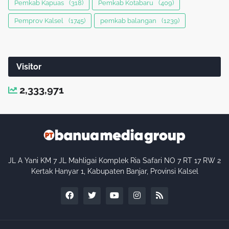
Pemkab Kapuas
(318)
Pemkab Kotabaru
(409)
Pemprov Kalsel
(1745)
pemkab balangan
(1239)
Visitor
2,333,971
JL A Yani KM 7 JL Mahligai Komplek Ria Safari NO 7 RT 17 RW 2
Kertak Hanyar 1, Kabupaten Banjar, Provinsi Kalsel