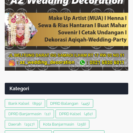
Kategori
Bank Kalsel
(899)
DPRD Balangan
(445)
DPRD Banjarmasin
(12)
DPRD Kalsel
(462)
Daerah
(1917)
Kota Banjarmasin
(258)