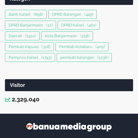
Bank Kalsel
(898)
DPRD Balangan
(445)
DPRD Banjarmasin
(12)
DPRD Kalsel
(462)
Daerah
(1910)
Kota Banjarmasin
(258)
Pemkab Kapuas
(318)
Pemkab Kotabaru
(409)
Pemprov Kalsel
(1743)
pemkab balangan
(1236)
Visitor
2,329,040