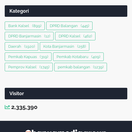
Kategori
Bank Kalsel
(899)
DPRD Balangan
(445)
DPRD Banjarmasin
(12)
DPRD Kalsel
(462)
Daerah
(1920)
Kota Banjarmasin
(258)
Pemkab Kapuas
(319)
Pemkab Kotabaru
(409)
Pemprov Kalsel
(1745)
pemkab balangan
(1239)
Visitor
2,335,390