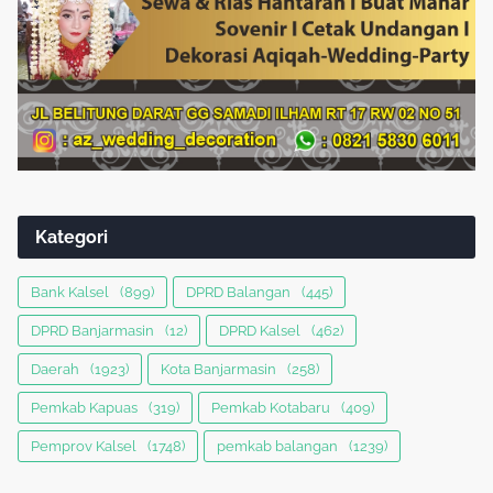
Kategori
Bank Kalsel
(899)
DPRD Balangan
(445)
DPRD Banjarmasin
(12)
DPRD Kalsel
(462)
Daerah
(1923)
Kota Banjarmasin
(258)
Pemkab Kapuas
(319)
Pemkab Kotabaru
(409)
Pemprov Kalsel
(1748)
pemkab balangan
(1239)