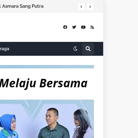
Indosat Bersama NVIDIA, Nokia dan Ooredoo Luncurkan Zankore, Bangun Infrastruktur AI Terbesar di Asia Tenggara
raga