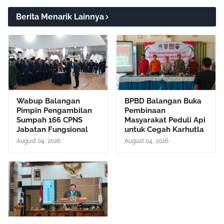
Berita Menarik Lainnya
Wabup Balangan
BPBD Balangan Buka
Pimpin Pengambilan
Pembinaan
Sumpah 166 CPNS
Masyarakat Peduli Api
Jabatan Fungsional
untuk Cegah Karhutla
August 04, 2026
August 04, 2026