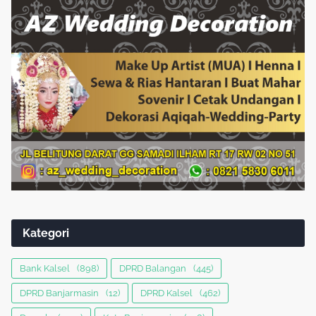
Kategori
Bank Kalsel
(898)
DPRD Balangan
(445)
DPRD Banjarmasin
(12)
DPRD Kalsel
(462)