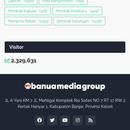
Daerah
(1910)
Kota Banjarmasin
(258)
Pemkab Kapuas
(318)
Pemkab Kotabaru
(409)
Pemprov Kalsel
(1743)
pemkab balangan
(1236)
Visitor
2,329,631
JL A Yani KM 7 JL Mahligai Komplek Ria Safari NO 7 RT 17 RW 2
Kertak Hanyar 1, Kabupaten Banjar, Provinsi Kalsel