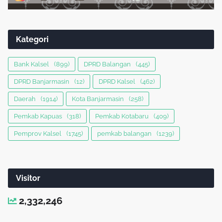
Kategori
Bank Kalsel
(899)
DPRD Balangan
(445)
DPRD Banjarmasin
(12)
DPRD Kalsel
(462)
Daerah
(1914)
Kota Banjarmasin
(258)
Pemkab Kapuas
(318)
Pemkab Kotabaru
(409)
Pemprov Kalsel
(1745)
pemkab balangan
(1239)
Visitor
2,332,246