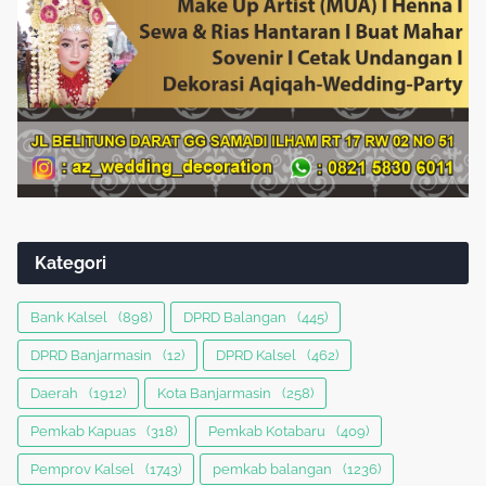
Kategori
Bank Kalsel
(898)
DPRD Balangan
(445)
DPRD Banjarmasin
(12)
DPRD Kalsel
(462)
Daerah
(1912)
Kota Banjarmasin
(258)
Pemkab Kapuas
(318)
Pemkab Kotabaru
(409)
Pemprov Kalsel
(1743)
pemkab balangan
(1236)