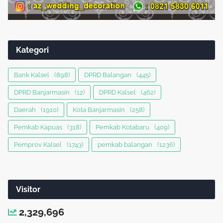
Kategori
Bank Kalsel
(898)
DPRD Balangan
(445)
DPRD Banjarmasin
(12)
DPRD Kalsel
(462)
Daerah
(1910)
Kota Banjarmasin
(258)
Pemkab Kapuas
(318)
Pemkab Kotabaru
(409)
Pemprov Kalsel
(1743)
pemkab balangan
(1236)
Visitor
2,329,696