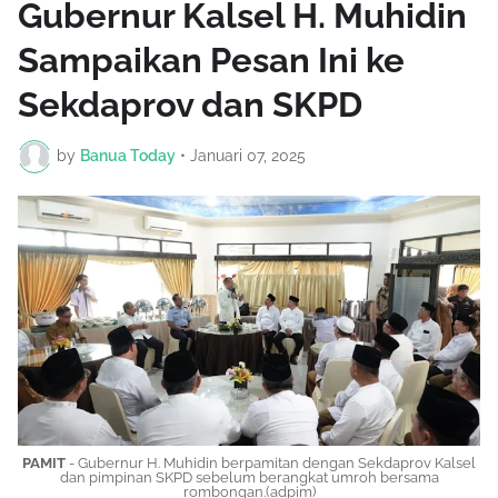
Gubernur Kalsel H. Muhidin
Sampaikan Pesan Ini ke
Sekdaprov dan SKPD
by
Banua Today
•
Januari 07, 2025
PAMIT
- Gubernur H. Muhidin berpamitan dengan Sekdaprov Kalsel
dan pimpinan SKPD sebelum berangkat umroh bersama
rombongan.(adpim)