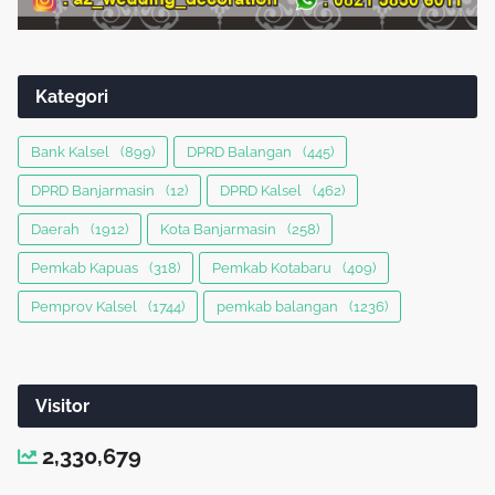
Kategori
Bank Kalsel
(899)
DPRD Balangan
(445)
DPRD Banjarmasin
(12)
DPRD Kalsel
(462)
Daerah
(1912)
Kota Banjarmasin
(258)
Pemkab Kapuas
(318)
Pemkab Kotabaru
(409)
Pemprov Kalsel
(1744)
pemkab balangan
(1236)
Visitor
2,330,679