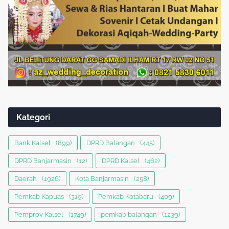
Kategori
Bank Kalsel
(899)
DPRD Balangan
(445)
DPRD Banjarmasin
(12)
DPRD Kalsel
(462)
Daerah
(1926)
Kota Banjarmasin
(258)
Pemkab Kapuas
(319)
Pemkab Kotabaru
(409)
Pemprov Kalsel
(1749)
pemkab balangan
(1239)