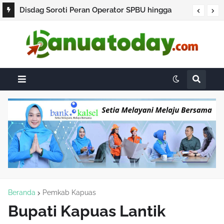
Disdag Soroti Peran Operator SPBU hingga
Barcode, Jadi Penyebab Antrean BBM Subsidi
Berjam-jam di HST
Beranda
Pemkab Kapuas
Bupati Kapuas Lantik