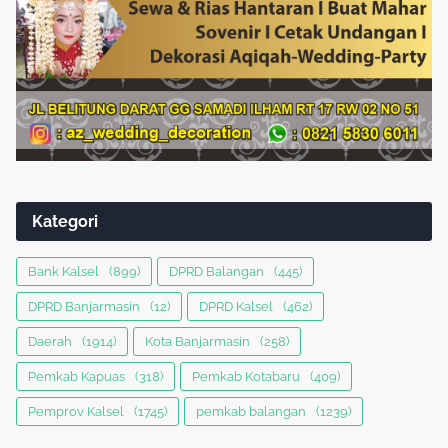
Kategori
Bank Kalsel
(899)
DPRD Balangan
(445)
DPRD Banjarmasin
(12)
DPRD Kalsel
(462)
Daerah
(1914)
Kota Banjarmasin
(258)
Pemkab Kapuas
(318)
Pemkab Kotabaru
(409)
Pemprov Kalsel
(1745)
pemkab balangan
(1239)