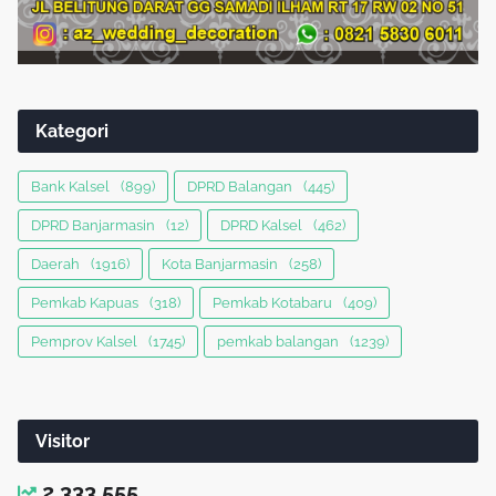
Kategori
Bank Kalsel
(899)
DPRD Balangan
(445)
DPRD Banjarmasin
(12)
DPRD Kalsel
(462)
Daerah
(1916)
Kota Banjarmasin
(258)
Pemkab Kapuas
(318)
Pemkab Kotabaru
(409)
Pemprov Kalsel
(1745)
pemkab balangan
(1239)
Visitor
2,333,555