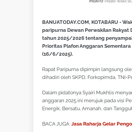
PIDATO
: Pidato
Wakil Bu
BANUATODAY.COM, KOTABARU - Wakil B
paripurna Dewan Perwakilan Rakyat D
tahun 2025/2026 tentang penyampa
Prioritas Plafon Anggaran Sementara 
(16/6/2025).
Rapat Paripurna dipimpin langsung ole
dihadiri oleh SKPD, Forkopimda, TNI-P
Dalam pidatonya Syairi Mukhlis meny
anggaran 2025 ini merujuk pada visi P
Energik, Bersatu, Amanah, dan Tangguh
BACA JUGA:
Jasa Raharja Gelar Peng