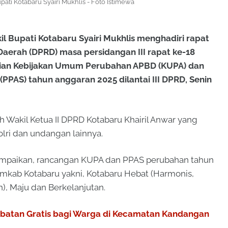
pati Kotabaru Syairi Mukhlis - Foto Istimewa
upati Kotabaru Syairi Mukhlis menghadiri rapat
aerah (DPRD) masa persidangan III rapat ke-18
ian Kebijakan Umum Perubahan APBD (KUPA) dan
(PPAS) tahun anggaran 2025 dilantai III DPRD, Senin
h Wakil Ketua II DPRD Kotabaru Khairil Anwar yang
olri dan undangan lainnya.
ampaikan, rancangan KUPA dan PPAS perubahan tahun
emkab Kotabaru yakni, Kotabaru Hebat (Harmonis,
), Maju dan Berkelanjutan.
obatan Gratis bagi Warga di Kecamatan Kandangan