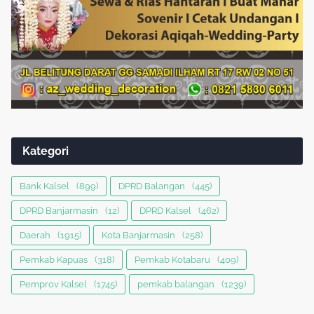
Kategori
Bank Kalsel
(899)
DPRD Balangan
(445)
DPRD Banjarmasin
(12)
DPRD Kalsel
(462)
Daerah
(1915)
Kota Banjarmasin
(258)
Pemkab Kapuas
(318)
Pemkab Kotabaru
(409)
Pemprov Kalsel
(1745)
pemkab balangan
(1239)