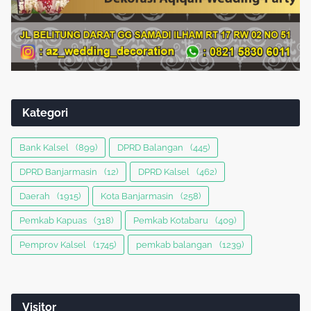
Kategori
Bank Kalsel
(899)
DPRD Balangan
(445)
DPRD Banjarmasin
(12)
DPRD Kalsel
(462)
Daerah
(1915)
Kota Banjarmasin
(258)
Pemkab Kapuas
(318)
Pemkab Kotabaru
(409)
Pemprov Kalsel
(1745)
pemkab balangan
(1239)
Visitor