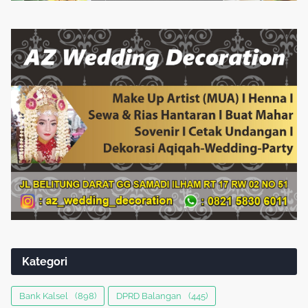
Kategori
Bank Kalsel
(898)
DPRD Balangan
(445)