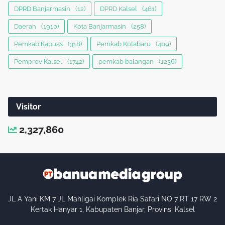
DPRD Banjarmasin
(12)
DPRD Kalsel
(461)
Daerah
(1910)
Kota Banjarmasin
(258)
Pemkab Kapuas
(318)
Pemkab Kotabaru
(409)
Pemprov Kalsel
(1742)
pemkab balangan
(1236)
Visitor
2,327,860
JL A Yani KM 7 JL Mahligai Komplek Ria Safari NO 7 RT 17 RW 2
Kertak Hanyar 1, Kabupaten Banjar, Provinsi Kalsel