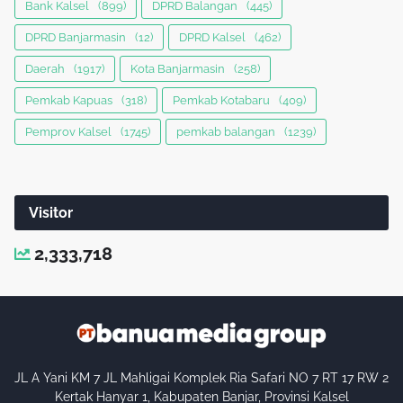
Bank Kalsel
(899)
DPRD Balangan
(445)
DPRD Banjarmasin
(12)
DPRD Kalsel
(462)
Daerah
(1917)
Kota Banjarmasin
(258)
Pemkab Kapuas
(318)
Pemkab Kotabaru
(409)
Pemprov Kalsel
(1745)
pemkab balangan
(1239)
Visitor
2,333,718
JL A Yani KM 7 JL Mahligai Komplek Ria Safari NO 7 RT 17 RW 2
Kertak Hanyar 1, Kabupaten Banjar, Provinsi Kalsel