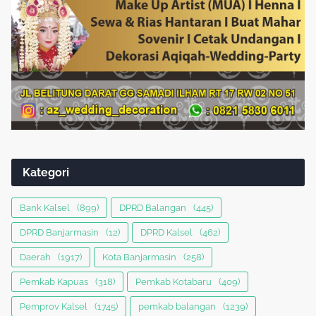
Kategori
Bank Kalsel
(899)
DPRD Balangan
(445)
DPRD Banjarmasin
(12)
DPRD Kalsel
(462)
Daerah
(1917)
Kota Banjarmasin
(258)
Pemkab Kapuas
(318)
Pemkab Kotabaru
(409)
Pemprov Kalsel
(1745)
pemkab balangan
(1239)