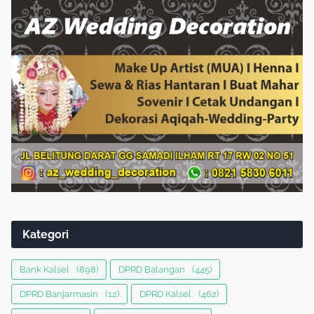
Kategori
Bank Kalsel
(898)
DPRD Balangan
(445)
DPRD Banjarmasin
(12)
DPRD Kalsel
(462)