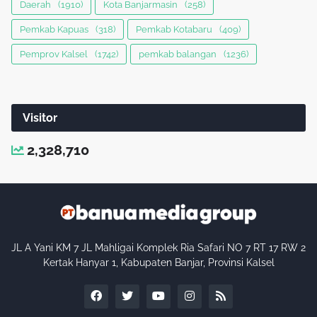
Daerah
(1910)
Kota Banjarmasin
(258)
Pemkab Kapuas
(318)
Pemkab Kotabaru
(409)
Pemprov Kalsel
(1742)
pemkab balangan
(1236)
Visitor
2,328,710
JL A Yani KM 7 JL Mahligai Komplek Ria Safari NO 7 RT 17 RW 2
Kertak Hanyar 1, Kabupaten Banjar, Provinsi Kalsel