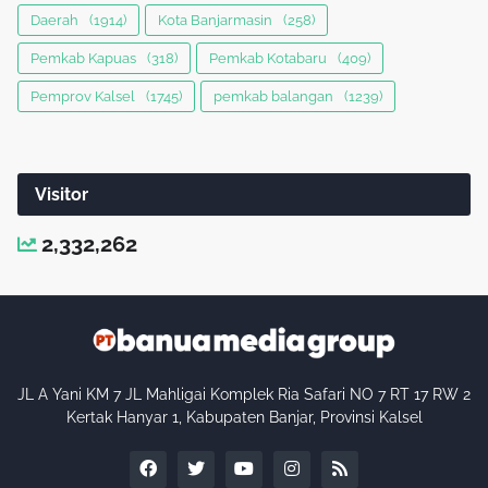
Daerah
(1914)
Kota Banjarmasin
(258)
Pemkab Kapuas
(318)
Pemkab Kotabaru
(409)
Pemprov Kalsel
(1745)
pemkab balangan
(1239)
Visitor
2,332,262
JL A Yani KM 7 JL Mahligai Komplek Ria Safari NO 7 RT 17 RW 2
Kertak Hanyar 1, Kabupaten Banjar, Provinsi Kalsel