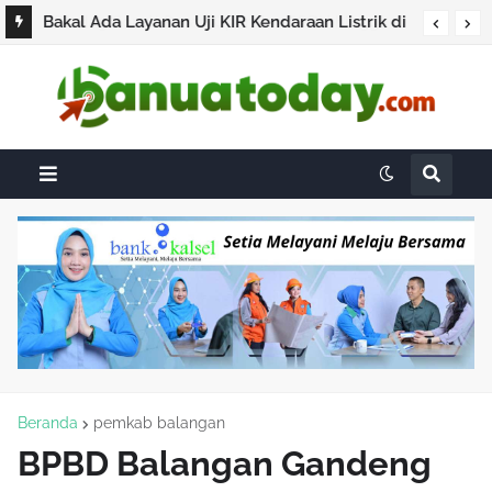
Bakal Ada Layanan Uji KIR Kendaraan Listrik di
Banjar, Dishub Mulai Siapkan SDM dan Alat
Beranda
pemkab balangan
BPBD Balangan Gandeng