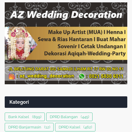
Kategori
Bank Kalsel
(899)
DPRD Balangan
(445)
DPRD Banjarmasin
(12)
DPRD Kalsel
(462)