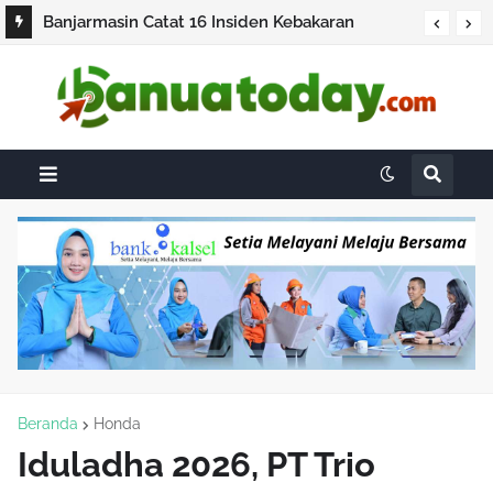
Pacu Pembangunan Jalan Lingkar
Banjarmasin Catat 16 Insiden Kebakaran
Selatan,Banjarbaru Bersiap Tinggalkan
Lahan,Tidak berkembang menjadi hotspot
Kemacetan
Beranda
Honda
Iduladha 2026, PT Trio