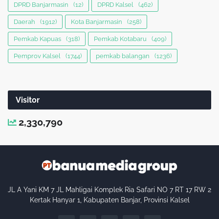
DPRD Banjarmasin
(12)
DPRD Kalsel
(462)
Daerah
(1912)
Kota Banjarmasin
(258)
Pemkab Kapuas
(318)
Pemkab Kotabaru
(409)
Pemprov Kalsel
(1744)
pemkab balangan
(1236)
Visitor
2,330,790
JL A Yani KM 7 JL Mahligai Komplek Ria Safari NO 7 RT 17 RW 2
Kertak Hanyar 1, Kabupaten Banjar, Provinsi Kalsel