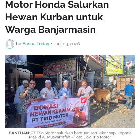
Motor Honda Salurkan
Hewan Kurban untuk
Warga Banjarmasin
by
Banua Today
•
Juni 03, 2026
BANTUAN
: PT Trio Motor salurkan bantuan satu ekor sapi kepada
Masjid Al Musyarrafah - Foto Dok Trio Motor