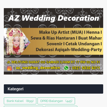
Kategori
Bank Kalsel
(899)
DPRD Balangan
(445)