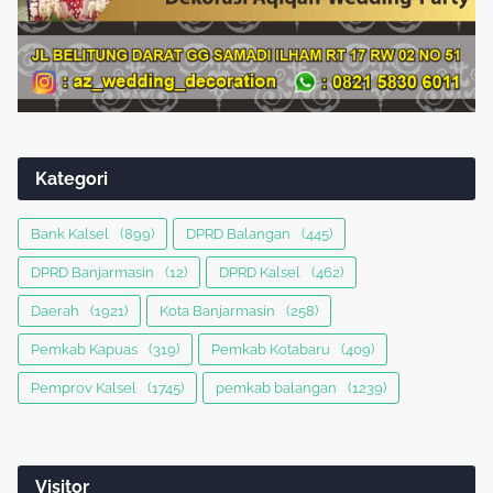
Kategori
Bank Kalsel
(899)
DPRD Balangan
(445)
DPRD Banjarmasin
(12)
DPRD Kalsel
(462)
Daerah
(1921)
Kota Banjarmasin
(258)
Pemkab Kapuas
(319)
Pemkab Kotabaru
(409)
Pemprov Kalsel
(1745)
pemkab balangan
(1239)
Visitor