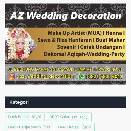
Kategori
Bank Kalsel
(898)
DPRD Balangan
(445)
DPRD Banjarmasin
(12)
DPRD Kalsel
(461)