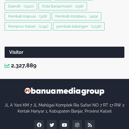
Daerah
(1910)
Kota Banjarmasin
(258)
Pemkab Kapuas
(318)
Pemkab Kotabaru
(409)
Pemprov Kalsel
(1742)
pemkab balangan
(1236)
Visitor
2,327,889
JL A Yani KM 7 JL Mahligai Komplek Ria Safari NO 7 RT 17 RW 2
Kertak Hanyar 1, Kabupaten Banjar, Provinsi Kalsel