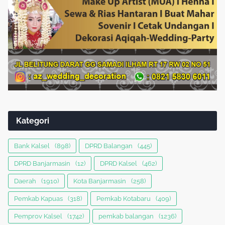
Kategori
Bank Kalsel
(898)
DPRD Balangan
(445)
DPRD Banjarmasin
(12)
DPRD Kalsel
(462)
Daerah
(1910)
Kota Banjarmasin
(258)
Pemkab Kapuas
(318)
Pemkab Kotabaru
(409)
Pemprov Kalsel
(1742)
pemkab balangan
(1236)