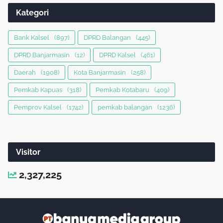
Kategori
Bank Kalsel
(897)
DPRD Balangan
(445)
DPRD Banjarmasin
(12)
DPRD Kalsel
(461)
Daerah
(1908)
Kota Banjarmasin
(258)
Pemkab Kapuas
(318)
Pemkab Kotabaru
(409)
Pemprov Kalsel
(1742)
pemkab balangan
(1236)
Visitor
2,327,225