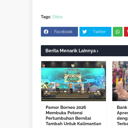
Tags:
Ekbis
Facebook
Twitter
Berita Menarik Lainnya
Pamor Borneo 2026
Bank 
Membuka Potensi
Apre
Pertumbuhan Bernilai
deng
Tambah Untuk Kalimantan
Terb