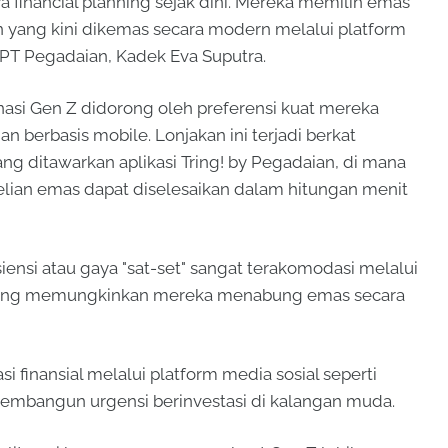
a financial planning sejak dini. Mereka memilih emas
en yang kini dikemas secara modern melalui platform
ion PT Pegadaian, Kadek Eva Suputra.
nasi Gen Z didorong oleh preferensi kuat mereka
an berbasis mobile. Lonjakan ini terjadi berkat
ng ditawarkan aplikasi Tring! by Pegadaian, di mana
ian emas dapat diselesaikan dalam hitungan menit
iensi atau gaya "sat-set" sangat terakomodasi melalui
si yang memungkinkan mereka menabung emas secara
si finansial melalui platform media sosial seperti
 membangun urgensi berinvestasi di kalangan muda.