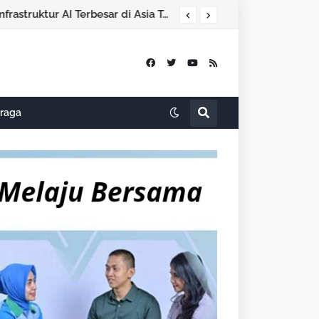
Indosat Bersama NVIDIA, Nokia dan Ooredoo Luncurkan Zankore, Bangun Infrastruktur AI Terbesar di Asia Tenggara
raga