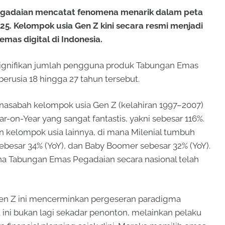
adaian mencatat fenomena menarik dalam peta
025. Kelompok usia Gen Z kini secara resmi menjadi
mas digital di Indonesia.
 signifikan jumlah pengguna produk Tabungan Emas
erusia 18 hingga 27 tahun tersebut.
 nasabah kelompok usia Gen Z (kelahiran 1997–2007)
on-Year yang sangat fantastis, yakni sebesar 116%.
 kelompok usia lainnya, di mana Milenial tumbuh
sebesar 34% (YoY), dan Baby Boomer sebesar 32% (YoY).
una Tabungan Emas Pegadaian secara nasional telah
Gen Z ini mencerminkan pergeseran paradigma
 ini bukan lagi sekadar penonton, melainkan pelaku