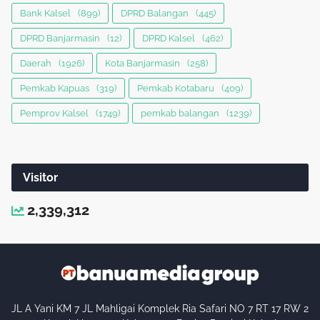
Bank Kalsel
(899)
DPRD Balangan
(445)
DPRD Banjarmasin
(12)
DPRD Kalsel
(462)
Daerah
(1926)
Kota Banjarmasin
(258)
Pemkab Kapuas
(319)
Pemkab Kotabaru
(409)
Pemprov Kalsel
(1749)
pemkab balangan
(1239)
Visitor
2,339,312
JL A Yani KM 7 JL Mahligai Komplek Ria Safari NO 7 RT 17 RW 2