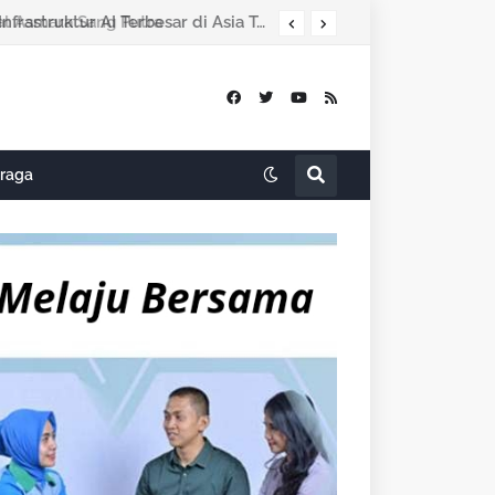
Indosat Bersama NVIDIA, Nokia dan Ooredoo Luncurkan Zankore, Bangun Infrastruktur AI Terbesar di Asia Tenggara
raga