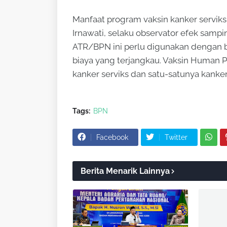
Manfaat program vaksin kanker servik
Irnawati, selaku observator efek samp
ATR/BPN ini perlu digunakan dengan 
biaya yang terjangkau. Vaksin Human P
kanker serviks dan satu-satunya kanker 
Tags:
BPN
Facebook
Twitter
Berita Menarik Lainnya