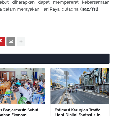
sebut diharapkan dapat mempererat kebersamaan
 dalam merayakan Hari Raya Iduladha.
(naz/fsl)
os Banjarmasin Sebut
Estimasi Kerugian Traffic
bahan Ekonomi
Light Dinilai Fantastis, Ini