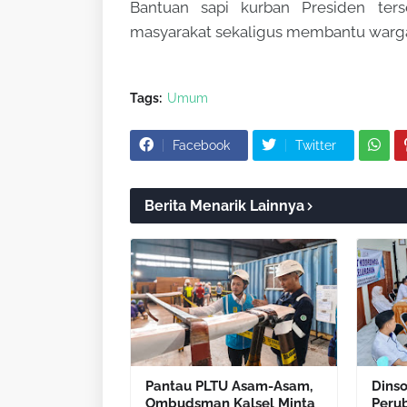
Bantuan sapi kurban Presiden ter
masyarakat sekaligus membantu warga
Tags:
Umum
Facebook
Twitter
Berita Menarik Lainnya
Pantau PLTU Asam-Asam,
Dins
Ombudsman Kalsel Minta
Peru