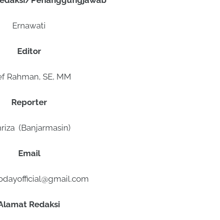
edaksi/Penanggungjawab
Ernawati
Editor
ef Rahman, SE, MM
Reporter
riza (Banjarmasin)
Email
dayofficial@gmail.com
Alamat Redaksi