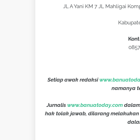
JL A Yani KM 7 JL Mahligai Komp
Kabupate
Kont
0857
Setiap awak redaksi
www.banuatoda
namanya ter
Jurnalis
www.banuatoday.com
dalam 
hak tolak jawab, dilarang melakukan
dalam