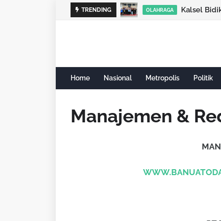
Kalsel Bid
TRENDING
OLAHRAGA
Home
Nasional
Metropolis
Politik
Manajemen & Re
MANA
WWW.BANUATODA