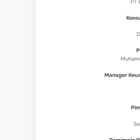
PT 
Kons
D
P
Muhamm
Manager Keua
Pim
Su