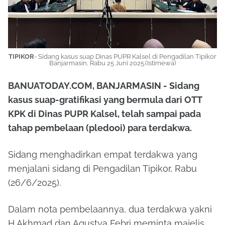
TIPIKOR
- Sidang kasus suap Dinas PUPR Kalsel di Pengadilan Tipikor
Banjarmasin, Rabu 25 Juni 2025.(Istimewa)
BANUATODAY.COM, BANJARMASIN - Sidang
kasus suap-gratifikasi yang bermula dari OTT
KPK di Dinas PUPR Kalsel, telah sampai pada
tahap pembelaan (pledooi) para terdakwa.
Sidang menghadirkan empat terdakwa yang
menjalani sidang di Pengadilan Tipikor, Rabu
(26/6/2025).
Dalam nota pembelaannya, dua terdakwa yakni
H Akhmad dan Agustya Febri meminta majelis