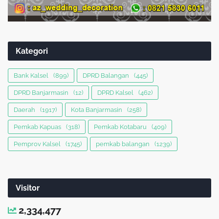
Kategori
Bank Kalsel
(899)
DPRD Balangan
(445)
DPRD Banjarmasin
(12)
DPRD Kalsel
(462)
Daerah
(1917)
Kota Banjarmasin
(258)
Pemkab Kapuas
(318)
Pemkab Kotabaru
(409)
Pemprov Kalsel
(1745)
pemkab balangan
(1239)
Visitor
2,334,477