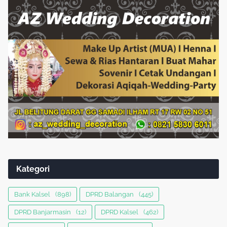
Kategori
Bank Kalsel
(898)
DPRD Balangan
(445)
DPRD Banjarmasin
(12)
DPRD Kalsel
(462)