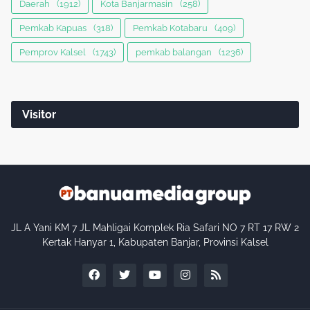
Daerah
(1912)
Kota Banjarmasin
(258)
Pemkab Kapuas
(318)
Pemkab Kotabaru
(409)
Pemprov Kalsel
(1743)
pemkab balangan
(1236)
Visitor
JL A Yani KM 7 JL Mahligai Komplek Ria Safari NO 7 RT 17 RW 2
Kertak Hanyar 1, Kabupaten Banjar, Provinsi Kalsel