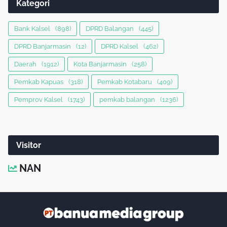
Kategori
Bank Kalsel
(898)
DPRD Balangan
(445)
DPRD Banjarmasin
(12)
DPRD Kalsel
(462)
Daerah
(1912)
Kota Banjarmasin
(258)
Pemkab Kapuas
(318)
Pemkab Kotabaru
(409)
Pemprov Kalsel
(1743)
pemkab balangan
(1236)
Visitor
NAN