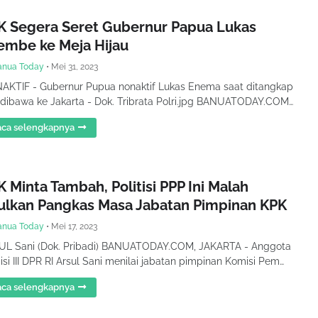
K Segera Seret Gubernur Papua Lukas
embe ke Meja Hijau
anua Today
•
Mei 31, 2023
KTIF - Gubernur Pupua nonaktif Lukas Enema saat ditangkap
dibawa ke Jakarta - Dok. Tribrata Polri.jpg BANUATODAY.COM…
ca selengkapnya
 Minta Tambah, Politisi PPP Ini Malah
ulkan Pangkas Masa Jabatan Pimpinan KPK
anua Today
•
Mei 17, 2023
UL Sani (Dok. Pribadi) BANUATODAY.COM, JAKARTA - Anggota
si III DPR RI Arsul Sani menilai jabatan pimpinan Komisi Pem…
ca selengkapnya