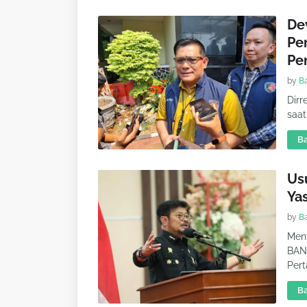
De
Pe
Pe
by
B
Dirr
saa
Ba
Us
Yas
by
B
Ment
BAN
Pert
Ba