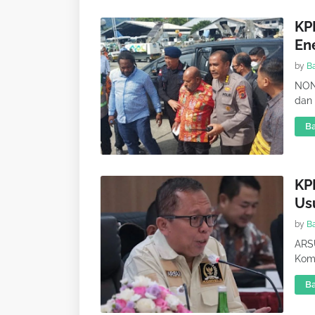
KP
En
by
B
NONA
dan 
Ba
KPK
Us
by
B
ARS
Komi
Ba