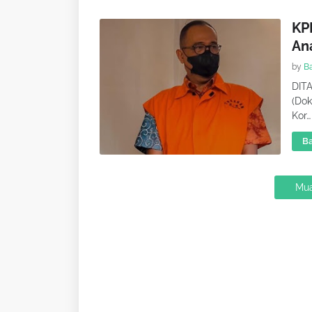
KPK
An
by
B
DITA
(Do
Kor…
Ba
Mua