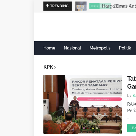
Harga Emas Ant
TRENDING
EBIS
Home
Nasional
Metropolis
Politik
KPK
Ta
Ga
by
B
RAK
Peri
…
Ba