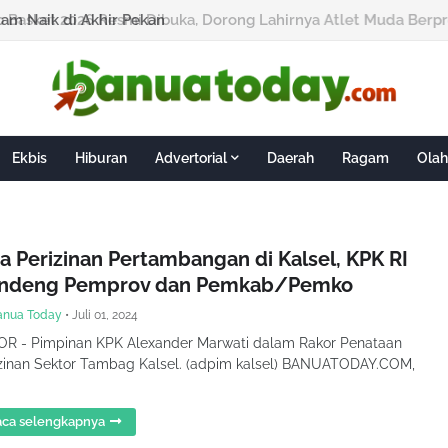
am Naik di Akhir Pekan
Ekbis
Hiburan
Advertorial
Daerah
Ragam
Olah
ta Perizinan Pertambangan di Kalsel, KPK RI
ndeng Pemprov dan Pemkab/Pemko
anua Today
•
Juli 01, 2024
OR - Pimpinan KPK Alexander Marwati dalam Rakor Penataan
zinan Sektor Tambag Kalsel. (adpim kalsel) BANUATODAY.COM,
ca selengkapnya