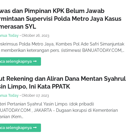
was dan Pimpinan KPK Belum Jawab
rmintaan Supervisi Polda Metro Jaya Kasus
merasan SYL
anua Today
•
Oktober 26, 2023
eskrimsus Polda Metro Jaya, Kombes Pol Ade Safri Simanjuntak
t memberikan keterangan pers. (istimewa) BANUATODAY.COM,…
ca selengkapnya
ut Rekening dan Aliran Dana Mentan Syahrul
in Limpo, Ini Kata PPATK
anua Today
•
Oktober 07, 2023
eri Pertanian Syahrul Yasin Limpo. (dok pribadi)
UATODAY.COM , JAKARTA - Dugaan korupsi di Kementerian
anian (Kem…
ca selengkapnya